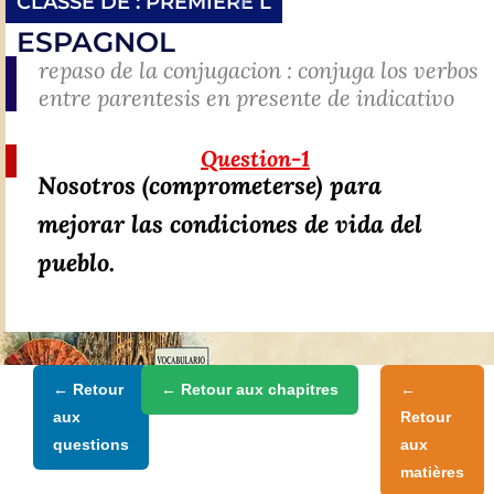
CLASSE DE :
PREMIERE L
ESPAGNOL
repaso de la conjugacion : conjuga los verbos
entre parentesis en presente de indicativo
Question-1
Nosotros (comprometerse) para
mejorar las condiciones de vida del
pueblo.
← Retour
← Retour aux chapitres
←
aux
Retour
questions
aux
matières