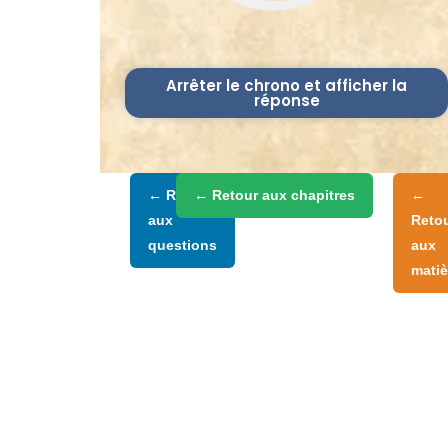
Arrêter le chrono et afficher la
réponse
← Retour
← Retour aux chapitres
←
aux
Reto
questions
aux
matiè