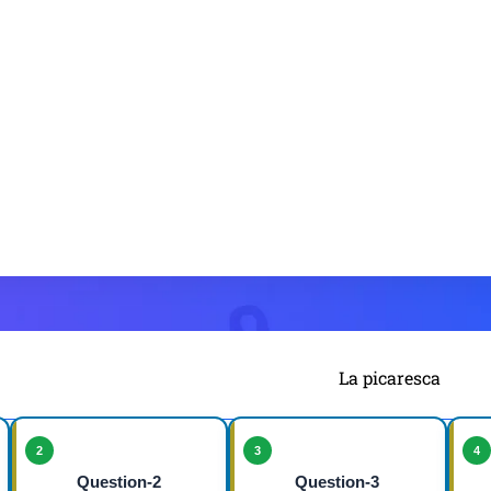
La picaresca
2
3
4
Question-2
Question-3